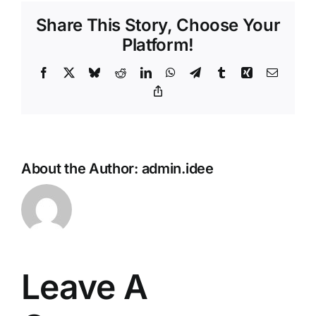
Share This Story, Choose Your
Platform!
Facebook
X
Bluesky
Reddit
LinkedIn
WhatsApp
Telegram
Tumblr
Xing
Email
Copy
Link
About the Author:
admin.idee
Leave A